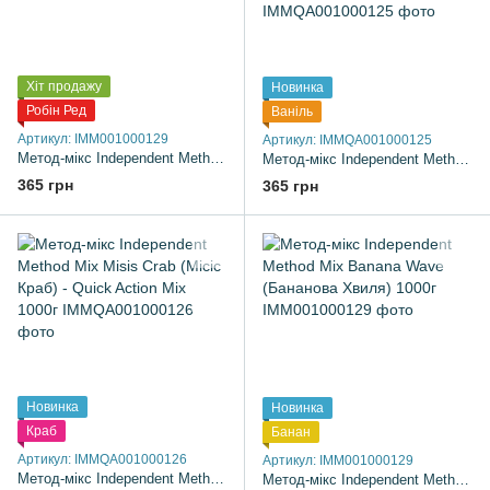
Хіт продажу
Новинка
Робін Ред
Ваніль
Артикул: IMM001000129
Артикул: IMMQA001000125
Метод-мікс Independent Method Mix Mister Pepper (Містер Перець) 1000г
Метод-мікс Independent Method Mix Vanilla Hot (Гаряча Ваніль) - Quick Action Mix 1000г
365 грн
365 грн
Новинка
Новинка
Краб
Банан
Артикул: IMMQA001000126
Артикул: IMM001000129
Метод-мікс Independent Method Mix Misis Crab (Місіс Краб) - Quick Action Mix 1000г
Метод-мікс Independent Method Mix Banana Wave (Бананова Хвиля) 1000г