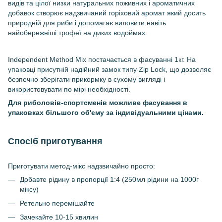
видів та цілої низки натуральних поживних і ароматичних
добавок створює надзвичаний горіховий аромат який досить
природній для риби і допомагає виловити навіть
найобережніші трофеї на диких водоймах.
Independent Method Mix постачається в фасуванні 1кг. На
упаковці присутній надійний замок типу Zip Lock, що дозволяє
безпечно зберігати прикормку в сухому вигляді і
використовувати по мірі необхідності.
Для риболовів-спортсменів можливе фасування в
упаковках більшого об'єму за індивідуальними цінами.
Спосіб приготування
Приготувати метод-мікс надзвичайно просто:
Добавте рідину в пропорції 1:4 (250мл рідини на 1000г
міксу)
Ретельно перемішайте
Зачекайте 10-15 хвилин