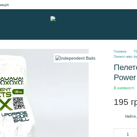
мація
Головна
Т
Пелетс-мікс In
Пелетс
Power 
В наявності
195 г
Увійти
%