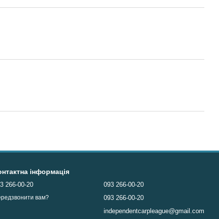
онтактна інформація
3 266-00-20
093 266-00-20
093 266-00-20
редзвонити вам?
independentcarpleague@gmail.com