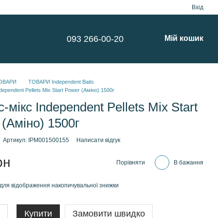
Вхід
093 266-00-20
Мій кошик
ОВАРИ
ТОВАРИ Independent Baits
dependent Pellets Mix Start Power (Аміно) 1500г
-мікс Independent Pellets Mix Start
(Аміно) 1500г
Артикул: IPM001500155
Написати відгук
рн
Порівняти
В бажання
для відображення накопичувальної знижки
Купити
Замовити швидко