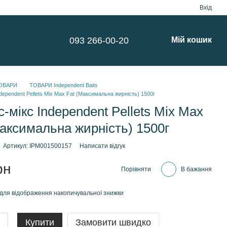
Вхід
093 266-00-20
Мій кошик
ОВАРИ
ТОВАРИ Independent Baits
dependent Pellets Mix Max Fat (Максимальна жирність) 1500г
-мікс Independent Pellets Mix Max
Максимальна жирність) 1500г
Артикул: IPM001500157
Написати відгук
рн
Порівняти
В бажання
для відображення накопичувальної знижки
Купити
Замовити швидко