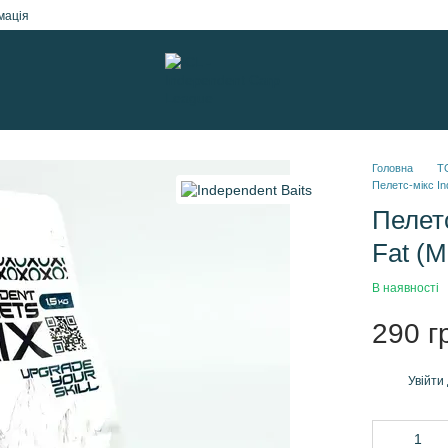
мація
Головна
Т
Пелетс-мікс In
Пелетс
Fat (
В наявності
290 г
Увійти
%