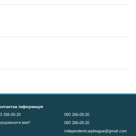
онтактна інформація
3 266-00-20
093 266-00-20
093 266-00-20
редзвонити вам?
independentcarpleague@gmail.com