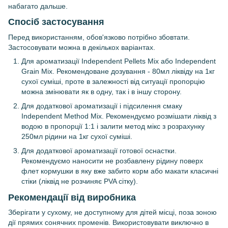
набагато дальше.
Спосіб застосування
Перед використанням, обов'язково потрібно збовтати.
Застосовувати можна в декількох варіантах.
Для ароматизації Independent Pellets Mix або Independent
Grain Mix. Рекомендоване дозування - 80мл ліквіду на 1кг
сухої суміші, проте в залежності від ситуації пропорцію
можна змінювати як в одну, так і в іншу сторону.
Для додаткової ароматизації і підсилення смаку
Independent Method Mix. Рекомендуємо розмішати ліквід з
водою в пропорції 1:1 і залити метод мікс з розрахунку
250мл рідини на 1кг сухої суміші.
Для додаткової ароматизації готової оснастки.
Рекомендуємо наносити не розбавлену рідину поверх
флет кормушки в яку вже забито корм або макати класичні
стіки (ліквід не розчиняє PVA сітку).
Рекомендації від виробника
Зберігати у сухому, не доступному для дітей місці, поза зоною
дії прямих сонячних променів. Використовувати виключно в