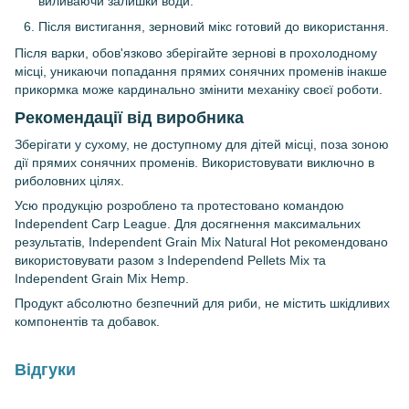
виливаючи залишки води.
Після вистигання, зерновий мікс готовий до використання.
Після варки, обов'язково зберігайте зернові в прохолодному
місці, уникаючи попадання прямих сонячних променів інакше
прикормка може кардинально змінити механіку своєї роботи.
Рекомендації від виробника
Зберігати у сухому, не доступному для дітей місці, поза зоною
дії прямих сонячних променів. Використовувати виключно в
риболовних цілях.
Усю продукцію розроблено та протестовано командою
Independent Carp League. Для досягнення максимальних
результатів, Independent Grain Mix Natural Hot рекомендовано
використовувати разом з
Independend Pellets Mix
та
Independent Grain Mix Hemp
.
Продукт абсолютно безпечний для риби, не містить шкідливих
компонентів та добавок.
Відгуки