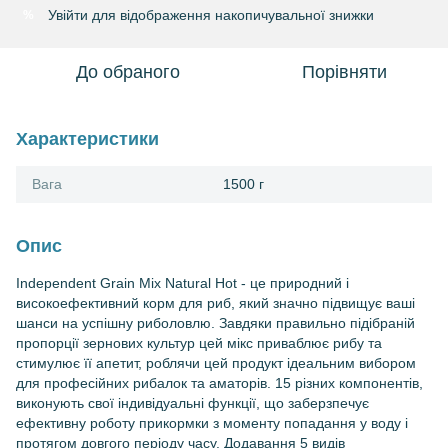
Увійти
для відображення накопичувальної знижки
%
До обраного
Порівняти
Характеристики
Вага
1500 г
Опис
Independent Grain Mix Natural Hot - це природний і
високоефективний корм для риб, який значно підвищує ваші
шанси на успішну риболовлю. Завдяки правильно підібраній
пропорції зернових культур цей мікс приваблює рибу та
стимулює її апетит, роблячи цей продукт ідеальним вибором
для професійних рибалок та аматорів. 15 різних компонентів,
виконують свої індивідуальні функції, що заберзпечує
ефективну роботу прикормки з моменту попадання у воду і
протягом довгого періоду часу. Додавання 5 видів