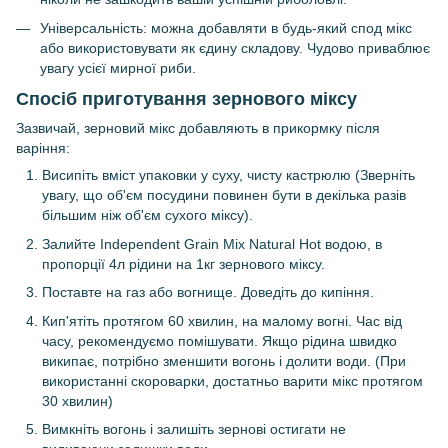
Універсальність: можна добавляти в будь-який спод мікс
або використовувати як єдину складову. Чудово приваблює
увагу усієї мирної риби.
Спосіб приготування зернового міксу
Зазвичай, зерновий мікс добавляють в прикормку після
варіння:
Висипіть вміст упаковки у суху, чисту кастрюлю (Зверніть
увагу, що об'єм посудини повинен бути в декілька разів
більшим ніж об'єм сухого міксу).
Залийте Independent Grain Mix Natural Hot водою, в
пропорції 4л рідини на 1кг зернового міксу.
Поставте на газ або вогнище. Доведіть до кипіння.
Кип'ятіть протягом 60 хвилин, на малому вогні. Час від
часу, рекомендуємо помішувати. Якщо рідина швидко
википає, потрібно зменшити вогонь і долити води. (При
використанні скороварки, достатньо варити мікс протягом
30 хвилин)
Вимкніть вогонь і залишіть зернові остигати не