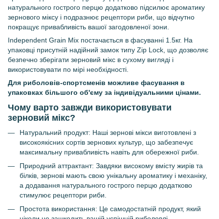
натурального гострого перцю додатково підсилює ароматику
зернового міксу і подразнює рецептори риби, що відчутно
покращує привабливість вашої загодовленої зони.
Independent Grain Mix постачається в фасуванні 1.5кг. На
упаковці присутній надійний замок типу Zip Lock, що дозволяє
безпечно зберігати зерновий мікс в сухому вигляді і
використовувати по мірі необхідності.
Для риболовів-спортсменів можливе фасування в
упаковках більшого об'єму за індивідуальними цінами.
Чому варто завжди використовувати
зерновий мікс?
Натуральний продукт: Наші зернові мікси виготовлені з
високоякісних сортів зернових культур, що забезпечує
максимальну привабливість навіть для обережної риби.
Природний аттрактант: Завдяки високому вмісту жирів та
білків, зернові мають свою унікальну ароматику і механіку,
а додавання натурального гострого перцю додатково
стимулює рецептори риби.
Простота використання: Це самодостатній продукт, який
ніколи не зашкодить вашій успішній риболовлі.