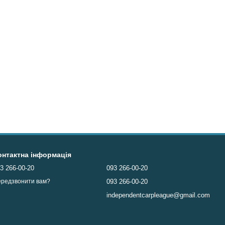
онтактна інформація
3 266-00-20
093 266-00-20
093 266-00-20
редзвонити вам?
independentcarpleague@gmail.com